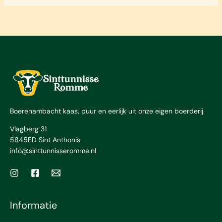
variaties.
variaties.
Deze
Deze
optie
optie
kan
kan
gekozen
gekozen
worden
worden
op
op
de
de
productpagina
productpagin
Boerenambacht kaas, puur en eerlijk uit onze eigen boerderij.
Vlagberg 31
5845ED Sint Anthonis
info@sinttunnisseromme.nl
Informatie