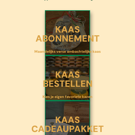
KAAS
ABONNEMENT
Maandelijks verse ambachtelijke kaas
KAAS
BESTELLEN
Kies je eigen favoriete kazen
K
AAS
CADEAUPAKKET