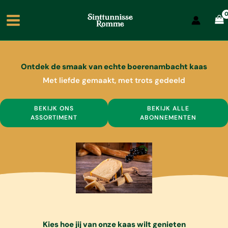
Ga
naar
de
inhoud
Ontdek de smaak van echte boerenambacht kaas
Met liefde gemaakt, met trots gedeeld
BEKIJK ONS
BEKIJK ALLE
ASSORTIMENT
ABONNEMENTEN
Kies hoe jij van onze kaas wilt genieten