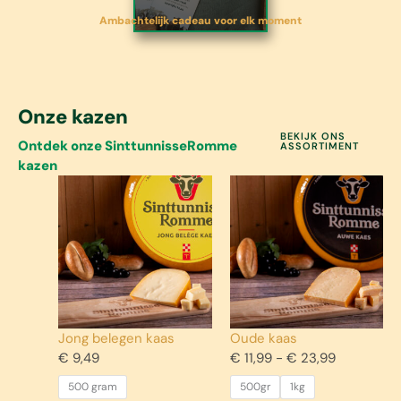
Ambachtelijk cadeau voor elk moment
Onze kazen
BEKIJK ONS
Ontdek onze SinttunnisseRomme
ASSORTIMENT
kazen
Jong belegen kaas
Oude kaas
Prijsklasse
€
9,49
€
11,99
-
€
23,99
€ 11,99
500 gram
500gr
1kg
tot